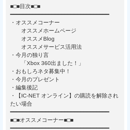
■□■目次■□■
━━━━━━━━━━━━━━━━━━━━━━━━━━━━━━━
・オススメコーナー
オススメホームページ
オススメBlog
オススメサービス活用法
・今月の独り言
「Xbox 360出ました！」
・おもしろネタ募集中！
・今月のプレゼント
・編集後記
・【IC-NET オンライン】の購読を解除され
たい場合
━━━━━━━━━━━━━━━━━━━━━━━━━━━━━━━
■□■オススメコーナー■□■
━━━━━━━━━━━━━━━━━━━━━━━━━━━━━━━