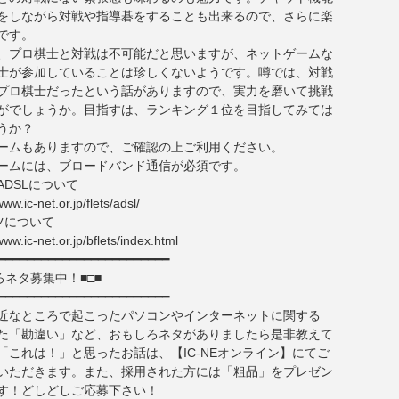
をしながら対戦や指導碁をすることも出来るので、さらに楽
です。
、プロ棋士と対戦は不可能だと思いますが、ネットゲームな
士が参加していることは珍しくないようです。噂では、対戦
プロ棋士だったという話がありますので、実力を磨いて挑戦
がでしょうか。目指すは、ランキング１位を目指してみては
うか？
ームもありますので、ご確認の上ご利用ください。
ームには、ブロードバンド通信が必須です。
ADSLについて
ww.ic-net.or.jp/flets/adsl/
ツについて
ww.ic-net.or.jp/bflets/index.html
━━━━━━━━━━━━━━━━━━━━━━━━
ろネタ募集中！■□■
━━━━━━━━━━━━━━━━━━━━━━━━
近なところで起こったパソコンやインターネットに関する
た「勘違い」など、おもしろネタがありましたら是非教えて
「これは！」と思ったお話は、【IC-NEオンライン】にてご
いただきます。また、採用された方には「粗品」をプレゼン
す！どしどしご応募下さい！