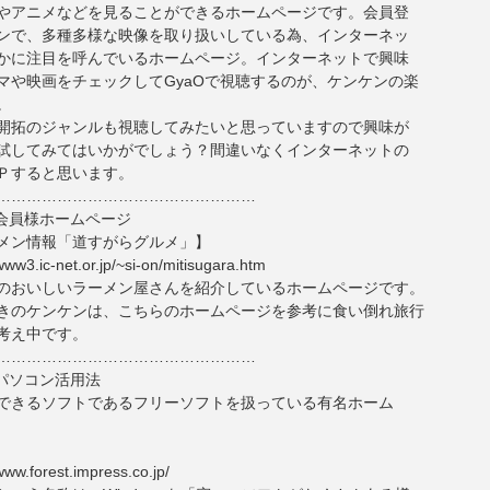
やアニメなどを見ることができるホームページです。会員登
ンで、多種多様な映像を取り扱いしている為、インターネッ
かに注目を呼んでいるホームページ。インターネットで興味
マや映画をチェックしてGyaOで視聴するのが、ケンケンの楽
。
開拓のジャンルも視聴してみたいと思っていますので興味が
試してみてはいかがでしょう？間違いなくインターネットの
Ｐすると思います。
……………………………………………
メ会員様ホームページ
メン情報「道すがらグルメ」】
www3.ic-net.or.jp/~si-on/mitisugara.htm
のおいしいラーメン屋さんを紹介しているホームページです。
きのケンケンは、こちらのホームページを参考に食い倒れ旅行
考え中です。
……………………………………………
メパソコン活用法
できるソフトであるフリーソフトを扱っている有名ホーム
www.forest.impress.co.jp/