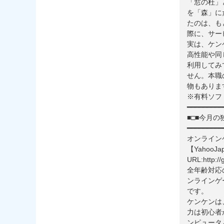
「窓の杜」
を「森」に
たのは、も
際に、サー
実は、ケン
高性能や同
利用してみ
せん。本職
物もありま
※有料ソフ
━━━━━━━━━
■□■今月の
━━━━━━━━━
オンライン
【YahooJ
URL:http://
全年齢対応
ンラインゲ
です。
ケンケンは
力は初心者
ンピュータ