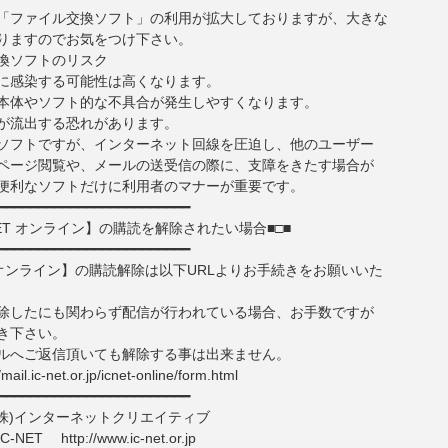
「ファイル交換ソフト」の利用が拡大しておりますが、大きな
りますのでお気をつけ下さい。
換ソフトのリスク
に感染する可能性は高くなります。
本体やソフト的な不具合が発生しやすくなります。
が流出する恐れがあります。
ソフトですが、インターネット回線を圧迫し、他のユーザー
ページ閲覧や、メールの送受信の際に、支障をきたす場合が
便利なソフトだけに利用者のマナーが重要です。
━━━━━━━━━━━━━━━━━━━━━━━━
-NET オンライン】の購読を解除されたい場合■□■
━━━━━━━━━━━━━━━━━━━━━━━━
T オンライン】の購読解除は以下URLよりお手続きをお願いいた
除したにも関わらず配信が行われている場合、お手数ですが
き下さい。
ルへご返信頂いても解除する事は出来ません。
mail.ic-net.or.jp/icnet-online/form.html
━━━━━━━━━━━━━━━━━━━━━━━━
(株)インターネットクリエイティブ
http://www.ic-net.or.jp