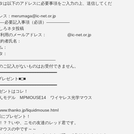
タは以下のアドレスに必要事項をご入力の上、送信してくだ
merumaga@ic-net.or.jp
—-必要記入事項（必須）—————–
しろネタ投稿
でご利用のメールアドレス： @ic-net.or.jp
ご契約者氏名：
ム：
タ：
—————————————–
のご記入がないものはお受付できません。
━━━━━━━━━━━━━━━━━━━━━━━━
プレゼント■□■
━━━━━━━━━━━━━━━━━━━━━━━━
ゼントはコレ！
んモデル MPMOUSE14 ワイヤレス光学マウス
www.thanko.jp/liquidmouse.html
様にプレゼント！
！？？いや、ニモの友達のレッド君です。
マウスの中です～～