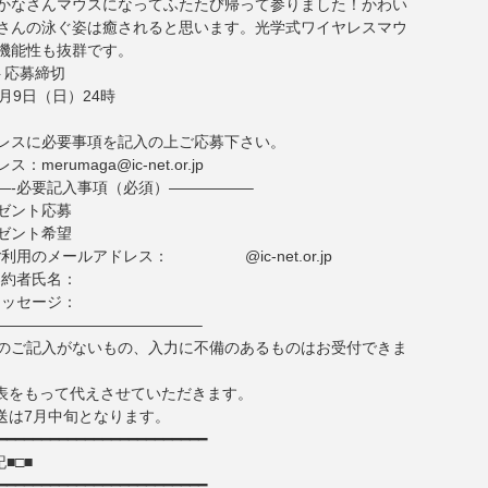
かなさんマウスになってふたたび帰って参りました！かわい
さんの泳ぐ姿は癒されると思います。光学式ワイヤレスマウ
機能性も抜群です。
ト応募締切
7月9日（日）24時
レスに必要事項を記入の上ご応募下さい。
merumaga@ic-net.or.jp
—-必要記入事項（必須）—————–
ゼント応募
ゼント希望
でご利用のメールアドレス： @ic-net.or.jp
ご契約者氏名：
へメッセージ：
—————————————–
のご記入がないもの、入力に不備のあるものはお受付できま
表をもって代えさせていただきます。
送は7月中旬となります。
━━━━━━━━━━━━━━━━━━━━━━━━
■□■
━━━━━━━━━━━━━━━━━━━━━━━━