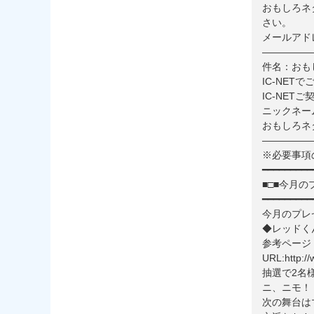
おもしろネ
さい。
メールアドレス：
—————
件名：おも
IC-NET
IC-NET
ニックネー
おもしろネ
—————
※必要事項
━━━━━━━━━
■□■今月の
━━━━━━━━━
今月のプレ
◆レッドく
参考ページ
URL:http://
抽選で2名
ニ、ニモ！
次の舞台は