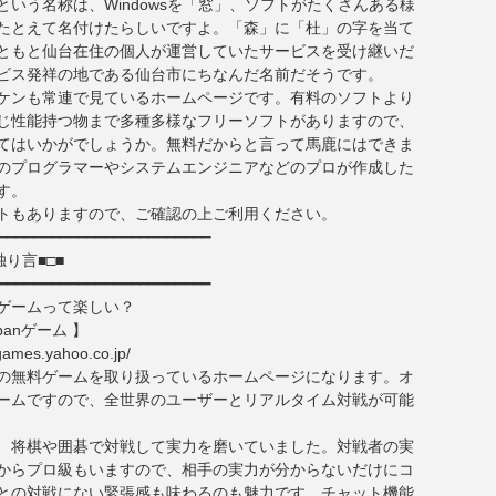
という名称は、Windowsを「窓」、ソフトがたくさんある様
たとえて名付けたらしいですよ。「森」に「杜」の字を当て
ともと仙台在住の個人が運営していたサービスを受け継いだ
ビス発祥の地である仙台市にちなんだ名前だそうです。
ケンも常連で見ているホームページです。有料のソフトより
じ性能持つ物まで多種多様なフリーソフトがありますので、
てはいかがでしょうか。無料だからと言って馬鹿にはできま
のプログラマーやシステムエンジニアなどのプロが作成した
す。
トもありますので、ご確認の上ご利用ください。
━━━━━━━━━━━━━━━━━━━━━━━━
独り言■□■
━━━━━━━━━━━━━━━━━━━━━━━━
ゲームって楽しい？
apanゲーム 】
games.yahoo.co.jp/
の無料ゲームを取り扱っているホームページになります。オ
ームですので、全世界のユーザーとリアルタイム対戦が可能
、将棋や囲碁で対戦して実力を磨いていました。対戦者の実
からプロ級もいますので、相手の実力が分からないだけにコ
との対戦にない緊張感も味わるのも魅力です。チャット機能