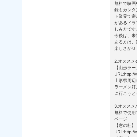
無料で映画
録もカンタ
ト業界で密
があるドラ
しみ方です
今後は、未
ある方は、
楽しさがＵ
……………
2.オスス
【山形ラー
URL:http://
山形県周辺
ラーメン好
に行こうと
……………
3.オスス
無料で使用
ページ
【窓の杜】
URL:http://