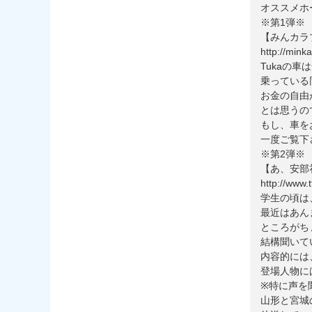
オススメホ
※第1弾※
【みんカラ
http://minka
Tukaの
乗っている
お金の自由
とは思うの
もし、車を
一度ご覧下
※第2弾※
【あ、安部
http://www.
学生の頃は
最近はあん
ところがち
結構聞いて
内容的には
登場人物に
※特に声を
山形と宮城