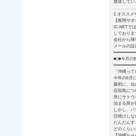
放送してい
……………
2.オスス
【夜間サポ
IC-NE
しておりま
会社から帰
メールの設
━━━━━━━━━
■□■今月の
━━━━━━━━━
「沖縄って
今年の6月
最初に、仙
石垣島につ
所にサトウ
泊まる所が
しかし、パ
日焼けしな
だんだんす
どのくらい
【沖縄ちゅ