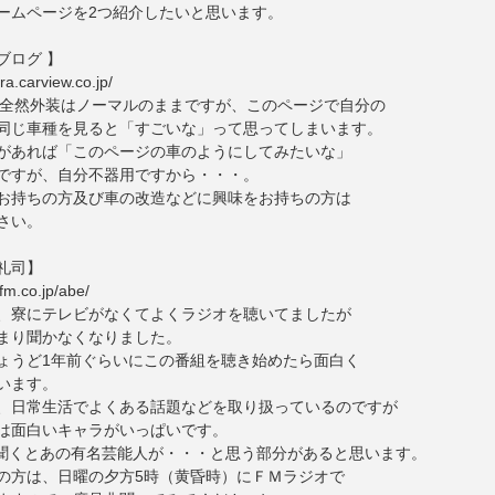
ームページを2つ紹介したいと思います。
ブログ 】
ra.carview.co.jp/
車は全然外装はノーマルのままですが、このページで自分の
同じ車種を見ると「すごいな」って思ってしまいます。
があれば「このページの車のようにしてみたいな」
ですが、自分不器用ですから・・・。
お持ちの方及び車の改造などに興味をお持ちの方は
さい。
礼司】
tfm.co.jp/abe/
、寮にテレビがなくてよくラジオを聴いてましたが
まり聞かなくなりました。
ょうど1年前ぐらいにこの番組を聴き始めたら面白く
います。
、日常生活でよくある話題などを取り扱っているのですが
は面白いキャラがいっぱいです。
聞くとあの有名芸能人が・・・と思う部分があると思います。
の方は、日曜の夕方5時（黄昏時）にＦＭラジオで