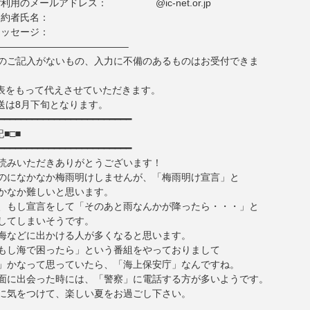
でご利用のメールアドレス： @ic-net.or.jp
ご契約者氏名：
へメッセージ：
—————————————–
のご記入がないもの、入力に不備のあるものはお受付できま
表をもって代えさせていただきます。
送は8月下旬となります。
━━━━━━━━━━━━━━━━━━━━━━━━
■□■
━━━━━━━━━━━━━━━━━━━━━━━━
読みいただきありがとうございます！
のになかなか梅雨明けしませんが、「梅雨明け宣言」と
かなか難しいと思います。
、もし宣言をして「そのあと雨なんかが降ったら・・・」と
してしまいそうです。
海などに出かける人が多くなると思います。
もし海で困ったら」という番組をやっておりまして
」かなって思っていたら、「海上保安庁」なんですね。
面に出会った時には、「警察」に電話する方が多いようです。
に気をつけて、楽しい夏をお過ごし下さい。