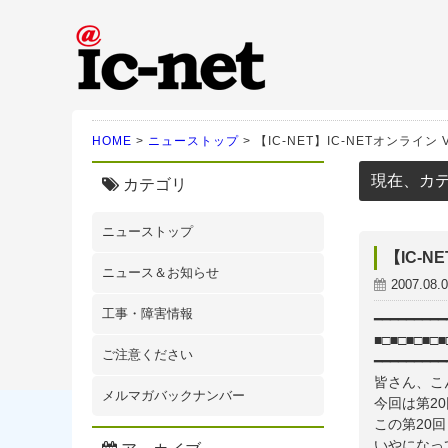
ic-net光｜株式会社IC-N
HOME
>
ニューストップ
>
【IC-NET】IC-NETオンライン Vol
現在、カ
カテゴリ
ニューストップ
【IC-NE
ニュース＆お知らせ
2007.08.
工事・障害情報
━━━━━━━━━
■□■□■□■□
ご注意ください
━━━━━━━━━
皆さん、こん
メルマガバックナンバー
今回は第2
この第20
いやになって