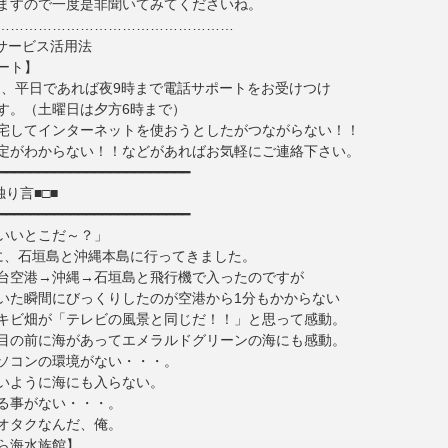
ますので一度是非聞いてみてくださいね。
……………………………………………
メサービス活用法
ート】
Tでは、平日であれば夜9時まで電話サポートをお受けつけ
す。（土曜日は夕方6時まで）
宅してインターネットを使おうとしたがつながらない！！
定がわからない！！などがあればお気軽にご連絡下さい。
━━━━━━━━━━━━━━━━━━━━━━━━
独り言■□■
━━━━━━━━━━━━━━━━━━━━━━━━
いいとこだ～？」
に、石垣島と沖縄本島に行ってきました。
台空港→沖縄→石垣島と飛行機で入ったのですが
いた瞬間にびっくりしたのが空港から1分もかからない
キビ畑が「テレビの風景と同じだ！！」と思って感動。
目の前に海があってエメラルドグリーンの海にも感動。
ソコンの環境がない・・・。
いように海にも入らない。
る事がない・・・。
オタクなんだ、俺。
ら海水族館】