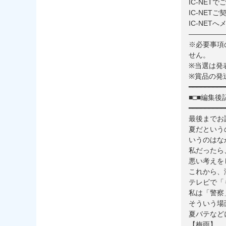
IC-NET
IC-NET
IC-NET
—————
※必要事項
せん。
※当選は発
※賞品の発
━━━━━━━━━
■□■編集後記
━━━━━━━━━
最後までお
夏だという
いうのはな
私だったら
悪い考えを
これから、
テレビで「
私は「警察
そういう場
夏バテなど
【梅雨】