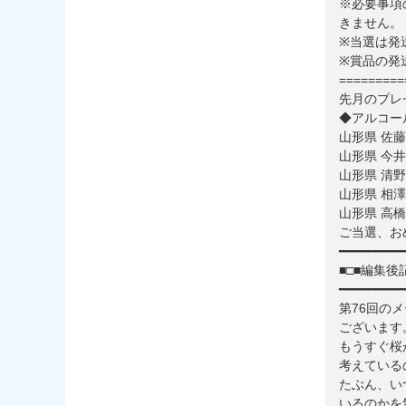
※必要事項
きません。
※当選は発
※賞品の発
=========
先月のプレ
◆アルコー
山形県 佐
山形県 今
山形県 清
山形県 相
山形県 高
ご当選、おめ
━━━━━━━━━
■□■編集後記
━━━━━━━━━
第76回の
ございます
もうすぐ桜
考えている
たぶん、い
いるのかを