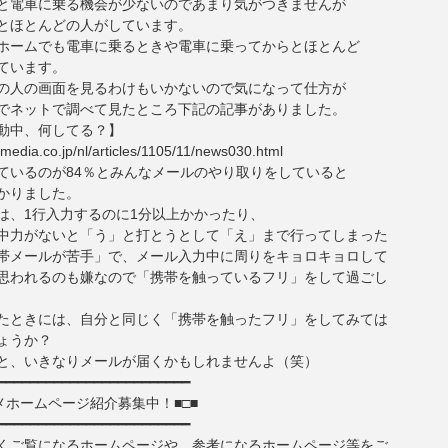
と電車に乗る機会が少ないのであまり気がつきませんが
とほとんどの人がしています。
ホームでも電車に乗るときや電車に乗ってからとほとんど
ています。
の人の画面を見るわけもいかないので気になって仕方が
でネットで調べて見たところ下記の記事がありました。
動中、何してる？】
itmedia.co.jp/nl/articles/1105/11/news030.html
ているのが84％とみんなメールのやり取りをしていると
かりました。
は、1行入力するのに1分以上かかったり、
中力がないと「う」と打とうとして「え」まで行ってしまった
帯メールが苦手」で、メール入力中に周りをキョロキョロして
思われるのも嫌なので「携帯を触っているフリ」をして過ごし
たときには、自分と同じく「携帯を触ったフリ」をしてみては
ょうか？
と、いきなりメールが届くかもしれませんよ（笑）
━━━━━━━━━━━━━━━━━━━━━━━━
メホームページ紹介募集中！■□■
━━━━━━━━━━━━━━━━━━━━━━━━
くご覧になるホームページや、参考になるホームページ等をご