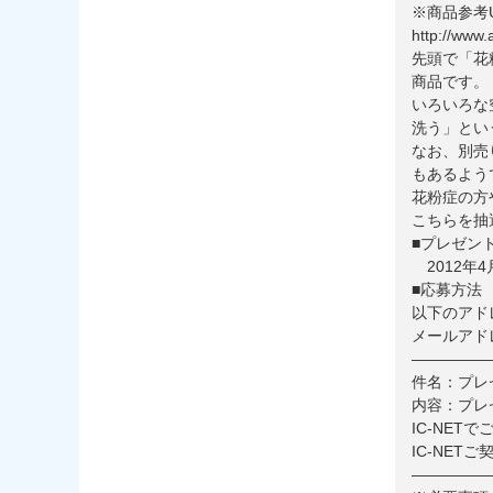
※商品参考U
http://www.
先頭で「花
商品です。
いろいろな
洗う」とい
なお、別売
もあるよう
花粉症の方
こちらを抽
■プレゼン
2012年4
■応募方法
以下のアド
メールアドレス：
—————
件名：プレ
内容：プレ
IC-NET
IC-NET
—————