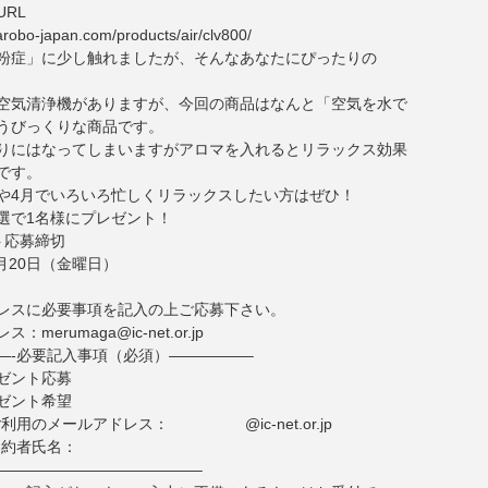
RL
arobo-japan.com/products/air/clv800/
粉症」に少し触れましたが、そんなあなたにぴったりの
空気清浄機がありますが、今回の商品はなんと「空気を水で
うびっくりな商品です。
りにはなってしまいますがアロマを入れるとリラックス効果
です。
や4月でいろいろ忙しくリラックスしたい方はぜひ！
選で1名様にプレゼント！
ト応募締切
月20日（金曜日）
レスに必要事項を記入の上ご応募下さい。
merumaga@ic-net.or.jp
—-必要記入事項（必須）—————–
ゼント応募
ゼント希望
でご利用のメールアドレス： @ic-net.or.jp
ご契約者氏名：
—————————————–