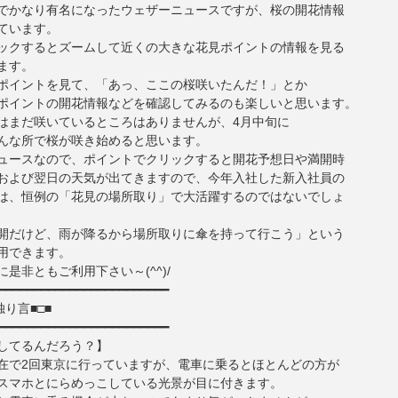
でかなり有名になったウェザーニュースですが、桜の開花情報
ています。
ックするとズームして近くの大きな花見ポイントの情報を見る
ます。
ポイントを見て、「あっ、ここの桜咲いたんだ！」とか
ポイントの開花情報などを確認してみるのも楽しいと思います。
はまだ咲いているところはありませんが、4月中旬に
んな所で桜が咲き始めると思います。
ュースなので、ポイントでクリックすると開花予想日や満開時
および翌日の天気が出てきますので、今年入社した新入社員の
は、恒例の「花見の場所取り」で大活躍するのではないでしょ
開だけど、雨が降るから場所取りに傘を持って行こう」という
用できます。
是非ともご利用下さい～(^^)/
━━━━━━━━━━━━━━━━━━━━━━━━
独り言■□■
━━━━━━━━━━━━━━━━━━━━━━━━
してるんだろう？】
在で2回東京に行っていますが、電車に乗るとほとんどの方が
スマホとにらめっこしている光景が目に付きます。