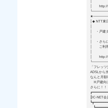
│ http://f
└──────
★──────
│◆ N
│ ・戸
│ ・さ
│ ご
│ htt
└──────
「フレッツ
ADSLか
なんと月額
※戸建向け
さらに！！
┏━━━━━━━━
┃IC-N
┗┳━━━━━━━
┗━━━━━━━