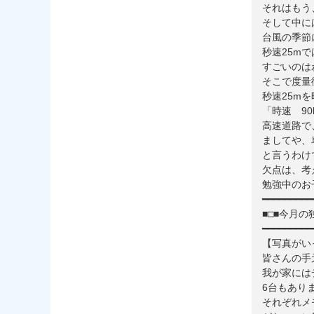
それはもう
そして中には
台風の季節
秒速25m
すごいのは
そこで度量
秒速25m
「時速 90
高速道路で
ましてや、
と言うわけ
欠点は、考
勉強中のお
━━━━━━━━━
■□■今月の
━━━━━━━━━
【写真がい
皆さんの手
我が家には
6台もあり
それぞれメ