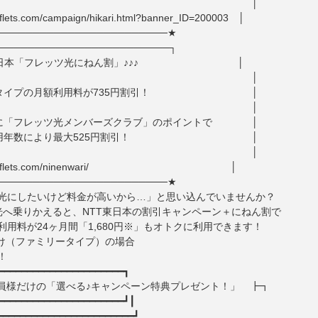
│ │
lets.com/campaign/hikari.html?banner_ID=200003 │
────────────────────────★
────────────────────────┐
TT東日本「フレッツ光にねん割」♪♪♪ │
│ │
建タイプの月額利用料が735円割引！ │
│ │
らに「フレッツ光メンバーズクラブ」のポイントで │
利用年数により最大525円割引！ │
│ │
p://flets.com/ninenwari/ │
────────────────────────★
光にしたいけど料金が高いから…」と思い込んでいませんか？
ら光へ乗りかえると、NTT東日本の割引キャンペーン＋にねん割で
利用料が24ヶ月間「1,680円※」もオトクに利用できます！
（ファミリータイプ）の場合
！
━━━━━━━━━━━━━━━━━━━━━━┓
ET会員様だけの「選べる♪キャンペーン特典プレゼント！」 ┣┓
━━━━━━━━━━━━━━━━━━━━━━┛┃
━━━━━━━━━━━━━━━━━━━━━━━┛