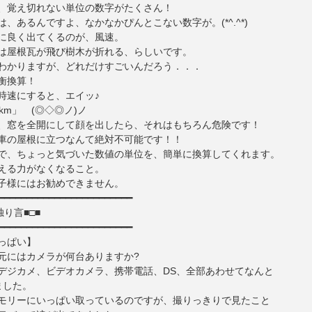
、覚え切れない単位の数字がたくさん！
、あるんですよ、なかなかぴんとこない数字が。(*^.^*)
に良く出てくるのが、風速。
では屋根瓦が飛び樹木が折れる、らしいです。
わかりますが、どれだけすごいんだろう．．．
衡換算！
を時速にすると、エイッ♪
km」 (◎◇◎ノ)ノ
、窓を全開にして顔を出したら、それはもちろん危険です！
車の屋根に立つなんて絶対不可能です！！
で、ちょっと気づいた数値の単位を、簡単に換算してくれます。
える力がなくなること。
子様にはお勧めできません。
━━━━━━━━━━━━━━━━━━━━━━━━
独り言■□■
━━━━━━━━━━━━━━━━━━━━━━━━
っぱい】
元にはカメラが何台ありますか?
デジカメ、ビデオカメラ、携帯電話、DS、全部あわせてなんと
ました。
モリーにいっぱい取っているのですが、撮りっきりで見たこと