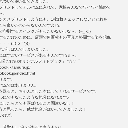
気づいて涙が出てきました。
プリントしてアルバムに入れて、家族みんなでワイワイ眺めて
～。
ジカメプリントしようにも、1枚1枚チェックしないとどれを
たら良いかわからないんですよね。
印刷するとインクがもったいないしな～。(~_~;;)
するだけのために、店頭で何百枚もの写真と格闘する姿を想像
・ε=(´ο｀*)))
気がしぼんでしまいました。
にはすごいサービスがあるもんですねぇ～。
.「自分だけのオリジナルフォトブック」 *☆∵゜
obook.kitamura.jp/
tobook.jp/index.html
ります。
バムではありません。
を送ると、ちゃんとした本にしてくれるサービスです。
ルにでもなったような気分になれます♪
にしたらとても喜ばれること間違いなし！
うと思ったら、俄然気合がはいってきましたよ！
いけど。
、苦労もしがいがあると言うもの！