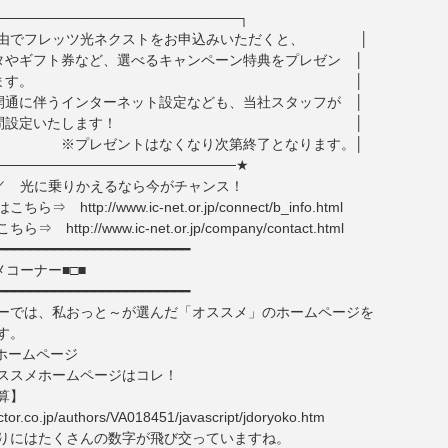
────────────────────────┐
ET経由でフレッツ光ネクストをお申込みいただくと、 │
タやギフト券など、選べるキャンペーン特典をプレゼン │
トいたします。 │
開通に伴うインターネット設定なども、当社スタッフが │
料で訪問設定いたします！ │
レゼントはなくなり次第終了となります。│
────────────────────────★
／ 光に乗りかえるなら今がチャンス！
⇒ http://www.ic-net.or.jp/connect/b_info.html
 http://www.ic-net.or.jp/company/contact.html
━━━━━━━━━━━━━━━━━━━━━━━━
メコーナー■□■
━━━━━━━━━━━━━━━━━━━━━━━━
ーでは、私おっと～が選んだ「オススメ」のホームページを
す。
メホームページ
スメホームページはコレ！
算】
ector.co.jp/authors/VA018451/javascript/jdoryoko.htm
りにはたくさんの数字が飛び交っていますね。