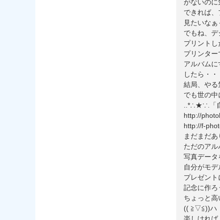
がないのに
できれば、
見たいなぁ
でもね、デ
プリントし
プリンターで
アルバムに
したら・・・・
結局、やる
でも世の中
..*∴★∵
http://phot
http://f-pho
まだまだあ
ただのアル
写真データ
自分がモデ
プレゼント
記念に作ろ
ちょっと高
(( ≧▽≦))ハ
楽しければ