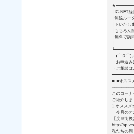
★──────
│IC-N
│無線ルー
│
│もちろん
│無
│ ※プ
└──────
(⌒Ｏ⌒)
・お申込みはこちら
・ご相談はこちら⇒
━━━━━━━━━
■□■オスス
━━━━━━━━━
このコーナ
ご紹介しま
1.オスス
今月のオス
【度量衡換
http://hp.v
私たちの周