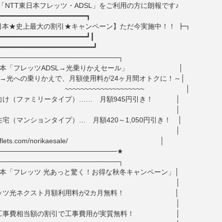
T東日本フレッツ・ADSL」をご利用の方に朗報です♪
━━━━━━━━━━━━━━━━━━━━━━┓
東日本★史上最大の割引★キャンペーン】ただ今実施中！！ ┣┓
━━━━━━━━━━━━━━━━━━━━━━┛┃
━━━━━━━━━━━━━━━━━━━━━━━┛
────────────────────────┐
T東日本「フレッツADSL→光乗りかえセール」 │
SL→光への乗りかえで、月額使用料が24ヶ月間オトクに！～│
~~~~~~~~~~~~~~~~~~~ │
向け（ファミリータイプ）…… 月額945円引き！ │
│ │
宅（マンションタイプ）… 月額420～1,050円引き！ │
│ │
://flets.com/norikaesale/ │
────────────────────────★
────────────────────────┐
東日本「フレッツ 光あっと驚く！お得な秋冬キャンペーン」│
│ │
レッツ光ネクスト月額利用料が2カ月無料！ │
│ │
期工事費相当額の割引で工事費用が実質無料！ │