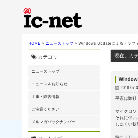
ic-net光｜株式会社IC-N
HOME
>
ニューストップ
>
Windows Updateによるト
現在、カ
カテゴリ
ニューストップ
Windo
ニュース＆お知らせ
2018.07.
工事・障害情報
平素は弊社
ご注意ください
マイクロソフ
それに伴い
メルマガバックナンバー
しにくい状
特にリリー