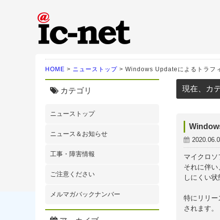
ic-net光｜株式会社IC-N
HOME
>
ニューストップ
>
Windows Updateによるト
現在、カ
カテゴリ
ニューストップ
Windo
ニュース＆お知らせ
2020.06.
工事・障害情報
マイクロソフ
それに伴い
ご注意ください
しにくい状
メルマガバックナンバー
特にリリー
されます。