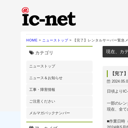
ic-net光｜株式会社IC-N
HOME
>
ニューストップ
>
【完了】レンタルサーバー緊急
現在、カ
カテゴリ
ニューストップ
【完了
ニュース＆お知らせ
2024.05.
工事・障害情報
日頃よりI
ご注意ください
一部のレン
現在、全て
メルマガバックナンバー
■作業日時
2024年5