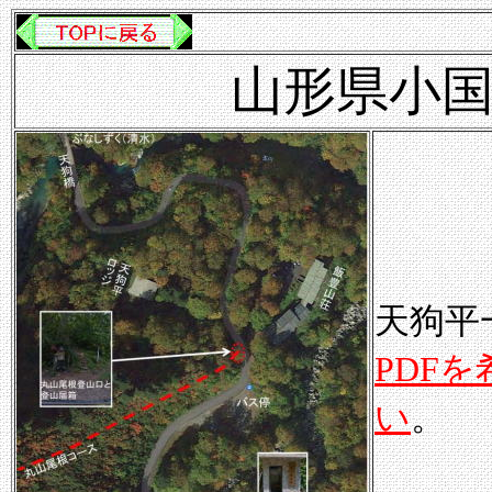
山形県小国
天狗平
PDF
い
。