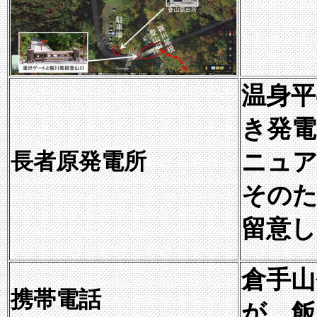
温身平
き発電
長者原発電所
ニュ
そのた
留意し
倉手山
携帯電話
が、飯