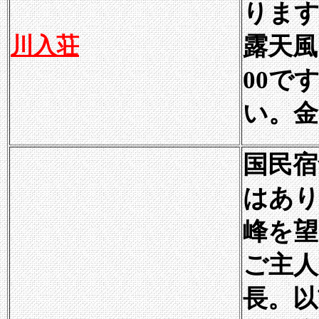
りま
川入荘
露天風
00で
い。金
国民宿
はあり
峰を望
ご主人
長。以