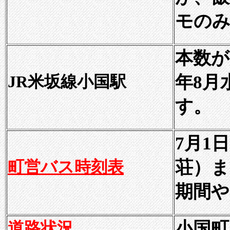
モのみ
本数が
JR米坂線小国駅
年8月
す。
7月1
町営バス時刻表
荘）ま
期間や
道路状況
小国町