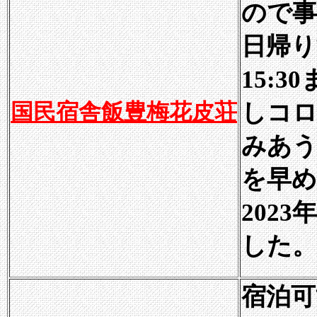
ので事
日帰り
15:
国民宿舎飯豊梅花皮荘
しコロ
みあう
を早
202
した。
宿泊可