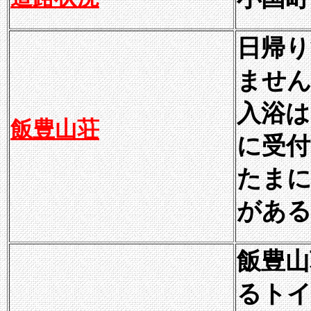
日帰り
ませ
入浴は1
飯豊山荘
に受
たまに
がある
飯豊山
るトイ