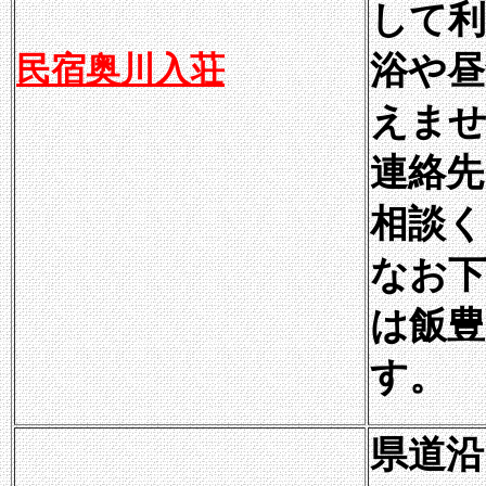
して利
民宿奥川入荘
浴や昼
えま
連絡先は
相談く
なお下
は飯豊
す。
県道沿