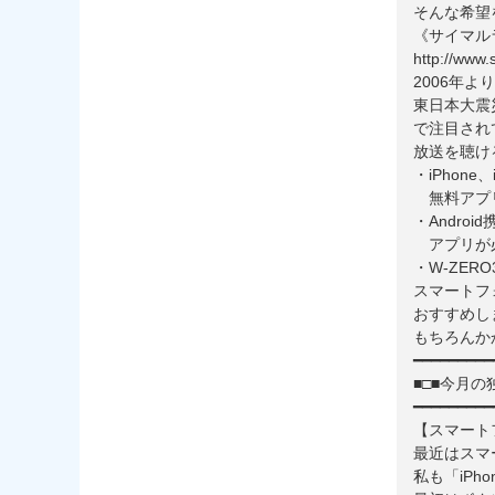
そんな希望
《サイマル
http://www.s
2006年
東日本大震
で注目され
放送を聴け
・iPhone
無料アプリの「
・Android携
アプリが
・W-ZER
スマートフ
おすすめし
もちろんか
━━━━━━━━━
■□■今月の
━━━━━━━━━
【スマート
最近はスマ
私も「iPh