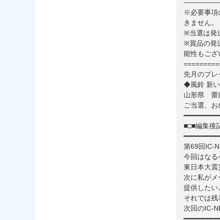
—————
※必要事項
きません。
※当選は発
※賞品の発
能性もござ
=========
先月のプレ
◆風鈴 新
山形県 齋
ご当選、おめ
━━━━━━━━━
■□■編集後記
━━━━━━━━━
第69回IC
今回はなる
東日本大震
次に私がメ
提供したい
それでは残
次回のIC-
━━━━━━━━━