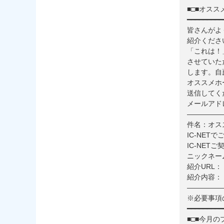
■□■オスス
━━━━━━━━━
皆さんがよ
紹介くださ
「これは！
させていた
します。自
オススメホ
送信してく
メールアドレス：
—————
件名：オス
IC-NET
IC-NET
ニックネー
紹介URL：
紹介内容：
—————
※必要事項
━━━━━━━━━
■□■今月の