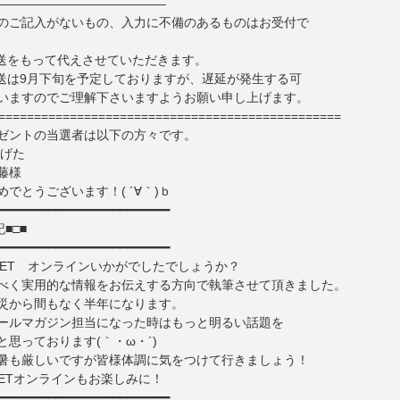
—————————————–
のご記入がないもの、入力に不備のあるものはお受付で
送をもって代えさせていただきます。
送は9月下旬を予定しておりますが、遅延が発生する可
いますのでご理解下さいますようお願い申し上げます。
================================================
ゼントの当選者は以下の方々です。
いげた
藤様
でとうございます！( ´∀｀)ｂ
━━━━━━━━━━━━━━━━━━━━━━━━
■□■
━━━━━━━━━━━━━━━━━━━━━━━━
-NET オンラインいかがでしたでしょうか？
べく実用的な情報をお伝えする方向で執筆させて頂きました。
災から間もなく半年になります。
ールマガジン担当になった時はもっと明るい話題を
と思っております(｀・ω・´)
暑も厳しいですが皆様体調に気をつけて行きましょう！
NETオンラインもお楽しみに！
━━━━━━━━━━━━━━━━━━━━━━━━