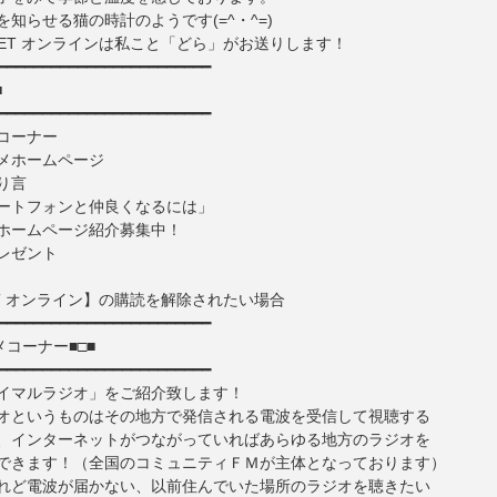
知らせる猫の時計のようです(=^・^=)
-NET オンラインは私こと「どら」がお送りします！
━━━━━━━━━━━━━━━━━━━━━━━━
■
━━━━━━━━━━━━━━━━━━━━━━━━
コーナー
ホームページ
り言
トフォンと仲良くなるには」
ホームページ紹介募集中！
レゼント
ET オンライン】の購読を解除されたい場合
━━━━━━━━━━━━━━━━━━━━━━━━
メコーナー■□■
━━━━━━━━━━━━━━━━━━━━━━━━
イマルラジオ」をご紹介致します！
オというものはその地方で発信される電波を受信して視聴する
、インターネットがつながっていればあらゆる地方のラジオを
できます！（全国のコミュニティＦＭが主体となっております）
れど電波が届かない、以前住んでいた場所のラジオを聴きたい