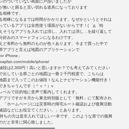
ンのついていない画面に戸惑いましたが
が無いと困ると言い切れる道具になっております
る相棒です。
る相棒になるまでは時間がかかります。なぜかというとそれは
っているアプリは全然使う場面がないからです！(゜д゜lll)
えそうなアプリを入れては消し、入れては消し…を繰り返して
分好みのスマートフォンになるわけです。
えど有料から無料のものが色々あります。今まで買った中で
帯アプリと言えば地図のアプリケーションで
or iPhone」
.mapfan.com/mobile/iphone/
値段は2,300円！高いと思いますか？でも考えてみてください
で出している県ごとの地図は一冊２千円程度で、こちらは
地図まで入ってこのお値段！なんとナビゲーション機能付き！
できちゃうんです（＾ｖ＾）v
レベルで目的地に音声で案内してくれます。
アプリですが８月から東北特別版として「無料」にて配布され
。「ホームページには災害時の帰宅ルート確認および復興活動
確認などにお役立てください。」とあります。
eをお持ちの方は是非入れてほしい一本です、このような形での復興
のだと非常に関心致しました。
━━━━━━━━━━━━━━━━━━━━━━━━