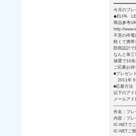
━━━━━━━━━
今月のプレ
◆ELPA L
商品参考UR
http://www.i
不意の停電
軽くて携帯
防雨設計で
なんと単三
抽選で10
ご応募お待
■プレゼン
2011年 
■応募方法
以下のアド
メールアドレス：
—————
件名：プレ
内容：プレ
IC-NET
IC-NET