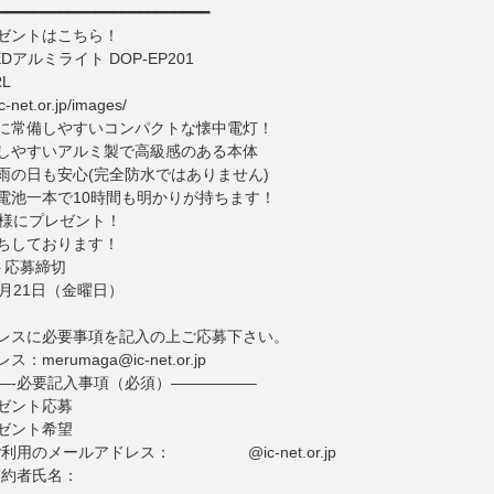
━━━━━━━━━━━━━━━━━━━━━━━━
ゼントはこちら！
EDアルミライト DOP-EP201
L
c-net.or.jp/images/
に常備しやすいコンパクトな懐中電灯！
しやすいアルミ製で高級感のある本体
雨の日も安心(完全防水ではありません)
電池一本で10時間も明かりが持ちます！
名様にプレゼント！
ちしております！
ト応募締切
9月21日（金曜日）
レスに必要事項を記入の上ご応募下さい。
merumaga@ic-net.or.jp
—-必要記入事項（必須）—————–
ゼント応募
ゼント希望
でご利用のメールアドレス： @ic-net.or.jp
ご契約者氏名：