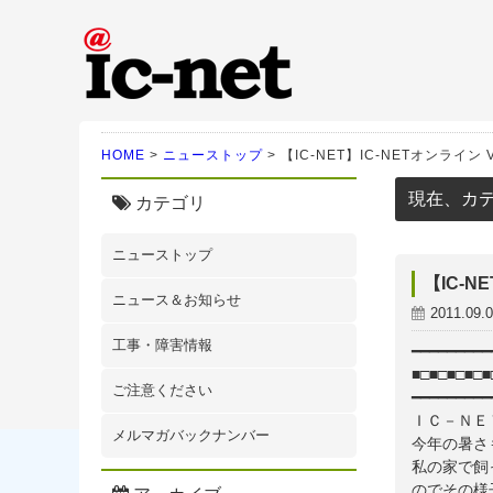
ic-net光｜株式会社IC-N
HOME
>
ニューストップ
>
【IC-NET】IC-NETオンライン Vol
現在、カ
カテゴリ
ニューストップ
【IC-NE
ニュース＆お知らせ
2011.09.
工事・障害情報
━━━━━━━━━
■□■□■□■□
ご注意ください
━━━━━━━━━
ＩＣ－ＮＥ
メルマガバックナンバー
今年の暑さ
私の家で飼
のでその様