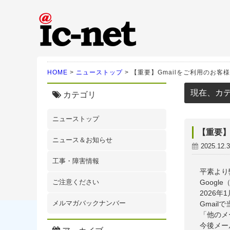
ic-net光｜株式会社IC-N
HOME
>
ニューストップ
>
【重要】Gmailをご利用のお客
現在、カ
カテゴリ
ニューストップ
【重要】
ニュース＆お知らせ
2025.12.
工事・障害情報
平素より
ご注意ください
Googl
2026
メルマガバックナンバー
Gmailで
「他のメ
今後メー