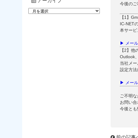
アーカイブ
今後のご
【1】G
IC-NET
本サービ
▶ メー
【2】他
Outloo
当社メー
設定方法
▶ メールソ
ご不明な
お問い合
今後とも
前の記事