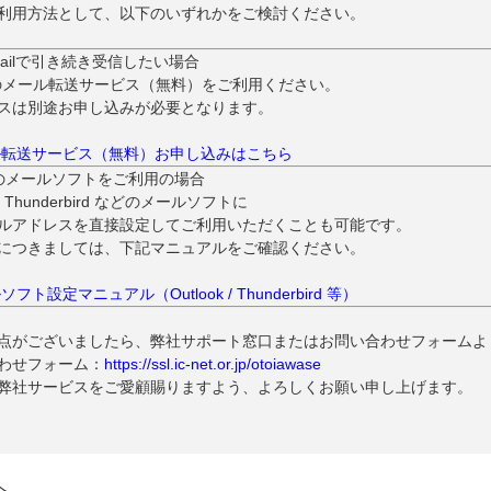
利用方法として、以下のいずれかをご検討ください。
mailで引き続き受信したい場合
の
メール転送サービス（無料）
をご利用ください。
スは
別途お申し込みが必要
となります。
ル転送サービス（無料）お申し込みはこちら
のメールソフトをご利用の場合
k、Thunderbird などのメールソフトに
ルアドレスを直接設定してご利用いただくことも可能です。
につきましては、下記マニュアルをご確認ください。
フト設定マニュアル（Outlook / Thunderbird 等）
点がございましたら、弊社サポート窓口またはお問い合わせフォームよ
わせフォーム：
https://ssl.ic-net.or.jp/otoiawase
弊社サービスをご愛顧賜りますよう、よろしくお願い申し上げます。
へ