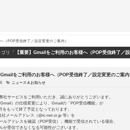
ET
様へ（POP受信終了／設定変更のご案内）
テゴリ「
【重要】Gmailをご利用のお客様へ（POP受信終了／
Gmailをご利用のお客様へ（POP受信終了／設定変更のご案内
30
ニュース＆お知らせ
弊社サービスをご利用いただき、誠にありがとうございます。
e（Gmail）の仕様変更により、
Gmailの「POP受信機能」
が
年1月をもって終了予定
となっております。
当社メールアドレス（@ic-net.or.jp 等）を
ールアドレスを確認（POP受信）」機能で受信されている場合、
ルが受信できなくなる可能性
がございます。